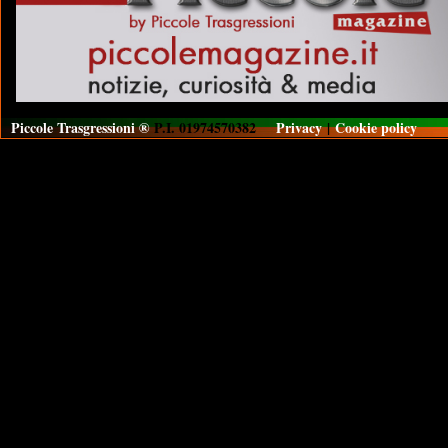
Piccole Trasgressioni ®
P.I. 01974570382
Privacy
|
Cookie policy