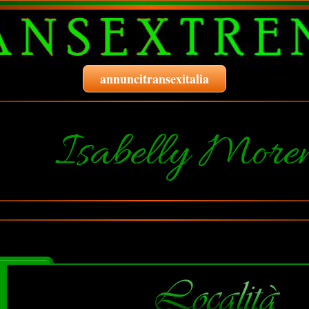
annuncitransexitalia
Isabelly More